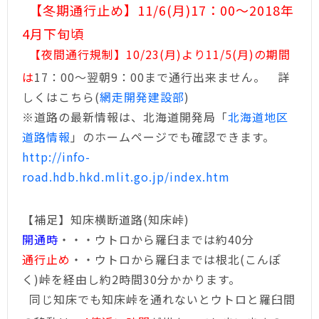
【冬期通行止め】11/6(月)17：00～2018年
4月下旬頃
【夜間通行規制】10/23(月)より11/5(月)の期間
は
17：00～翌朝9：00まで通行出来ません。 詳
しくはこちら(
網走開発建設部
)
※道路の最新情報は、北海道開発局「
北海道地区
道路情報
」のホームページでも確認できます。
http://info-
road.hdb.hkd.mlit.go.jp/index.htm
【補足】知床横断道路(知床峠)
開通時
・・・ウトロから羅臼までは約40分
通行止め
・・ウトロから羅臼までは根北(こんぽ
く)峠を経由し約2時間30分かかります。
同じ知床でも知床峠を通れないとウトロと羅臼間