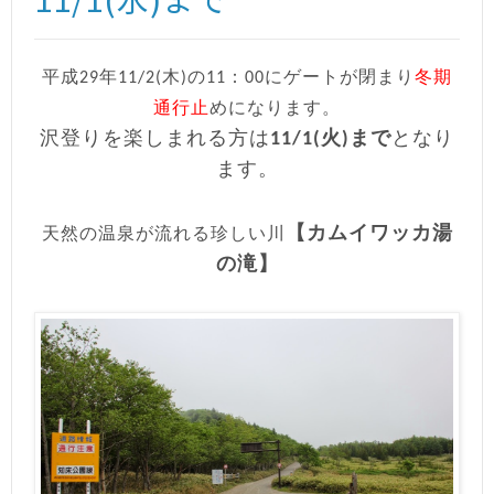
平成29年11/2(木)の11：00にゲートが閉まり
冬期
通行止
めになります。
沢登りを楽しまれる方は
11/1(火)まで
となり
ます。
【カムイワッカ湯
天然の温泉が流れる珍しい川
の滝】