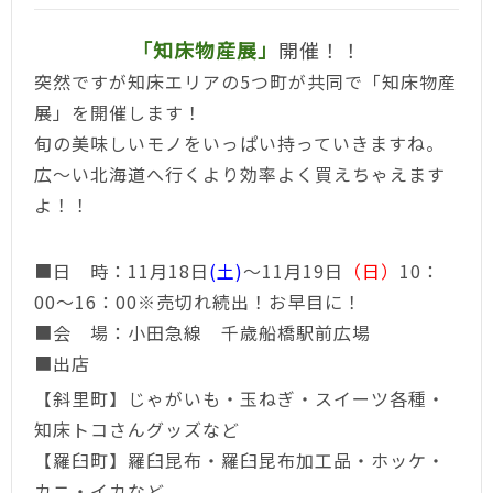
「知床物産展」
開催！！
突然ですが知床エリアの5つ町が共同で「知床物産
展」を開催します！
旬の美味しいモノをいっぱい持っていきますね。
広～い北海道へ行くより効率よく買えちゃえます
よ！！
■日 時：11月18日
(土)
～11月19日
（日）
10：
00～16：00※売切れ続出！お早目に！
■会 場：小田急線 千歳船橋駅前広場
■出店
【斜里町】じゃがいも・玉ねぎ・スイーツ各種・
知床トコさんグッズなど
【羅臼町】羅臼昆布・羅臼昆布加工品・ホッケ・
カニ・イカなど