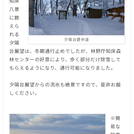
知床
八景
に数
えら
れる
夕陽台遊歩道
夕陽
台展望は、冬期通行止めでしたが、林野庁知床森
林センターの好意により、歩く部分だけ除雪して
もらえるようになり、通行可能になりました。
夕陽台展望からの流氷も絶景ですので、是非お越
しください。
※簡
易な