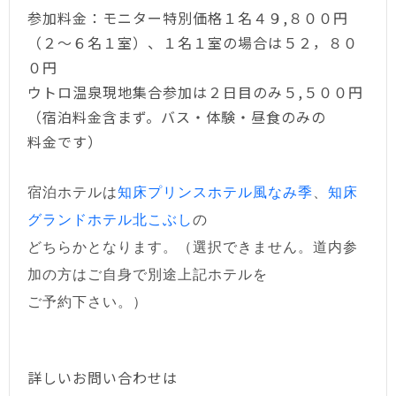
参加料金：モニター特別価格１名４９,８００円
（２～６名１室）、１名１室の場合は５２，８０
０円
ウトロ温泉現地集合参加は２日目のみ５,５００円
（宿泊料金含まず。バス・体験・昼食のみの
料金です）
宿泊ホテルは
知床プリンスホテル風なみ季
、
知床
グランドホテル北こぶし
の
どちらかとなります。（選択できません。道内参
加の方はご自身で別途上記ホテルを
ご予約下さい。）
詳しいお問い合わせは