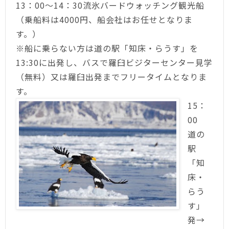
13：00～14：30流氷バードウォッチング観光船
（乗船料は4000円、船会社はお任せとなりま
す。）
※船に乗らない方は道の駅「知床・らうす」を
13:30に出発し、バスで羅臼ビジターセンター見学
（無料）又は羅臼出発までフリータイムとなりま
す。
15：
00
道の
駅
「知
床・
らう
す」
発→