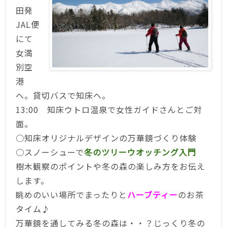
田発
JAL便
にて
女満
別空
港
へ。貸切バスで知床へ。
13:00 知床ウトロ温泉で女性ガイドさんとご対
面。
○知床オリジナルデザインの万華鏡づくり体験
○スノーシューで
冬のツリーウオッチング入門
樹木観察のポイントや冬の森の楽しみ方をお伝え
します。
眺めのいい場所でまったりと
ハーブティー
のお茶
タイム♪
万華鏡を通してみる冬の森は・・？じっくり冬の