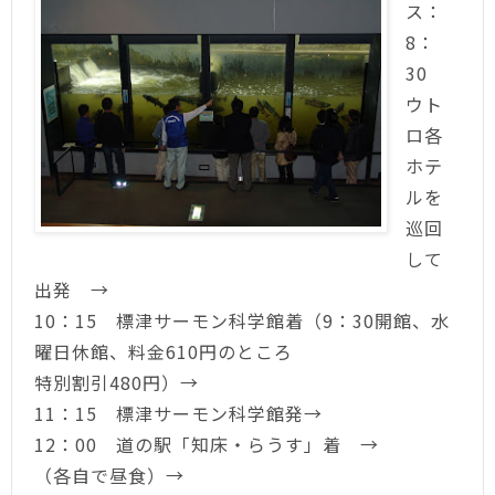
ス：
8：
30
ウト
ロ各
ホテ
ルを
巡回
して
出発 →
10：15 標津サーモン科学館着（9：30開館、水
曜日休館、料金610円のところ
特別割引480円）→
11：15 標津サーモン科学館発→
12：00 道の駅「知床・らうす」着 →
（各自で昼食）→