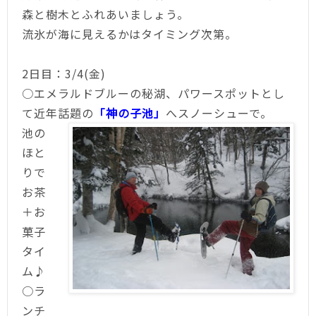
森と樹木とふれあいましょう。
流氷が海に見えるかはタイミング次第。
2日目：3/4(金)
○エメラルドブルーの秘湖、パワースポットとし
て近年話題の
「神の子池」
へスノーシューで。
池の
ほと
りで
お茶
＋お
菓子
タイ
ム♪
○ラ
ンチ