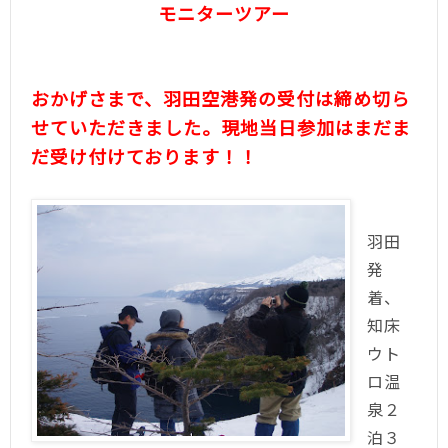
モニターツアー
おかげさまで、羽田空港発の受付は締め切ら
せていただきました。
現地当日参加はまだま
だ受け付けております！！
羽田
発
着、
知床
ウト
ロ温
泉２
泊３