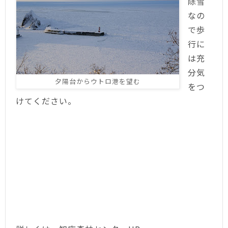
除雪
なの
で歩
行に
は充
分気
夕陽台からウトロ港を望む
をつ
けてください。