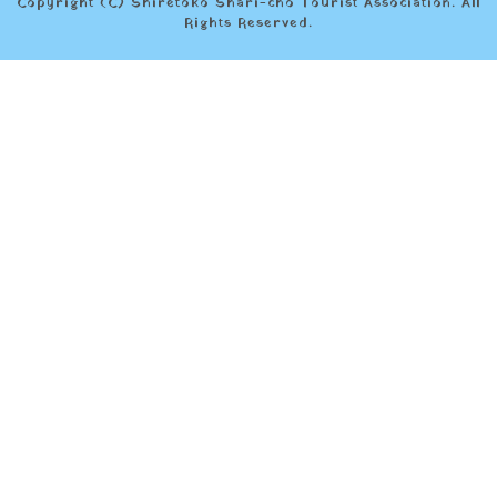
Copyright (C)
Shiretoko Shari-cho Tourist Association. All
Rights Reserved.