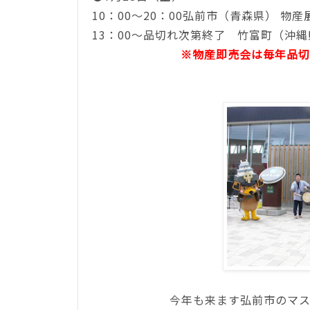
10：00～20：00
弘前市（青森県） 物産
13：00～品切れ次第終了 竹富町（沖縄
※物産即売会は毎年品切
今年も来ます弘前市のマ