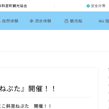
床斜里町観光協会
安全対策
自然体験
流氷体験
観光船
宿
里ねぷた』開催！！
とこ斜里ねぷた 開催！！