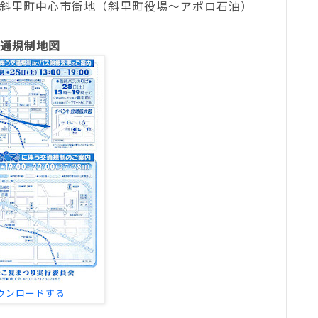
斜里町中心市街地（斜里町役場～アポロ石油）
通規制地図
ウンロードする